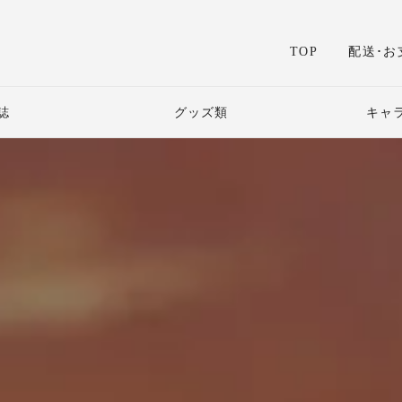
TOP
配送･お
誌
グッズ類
キャ