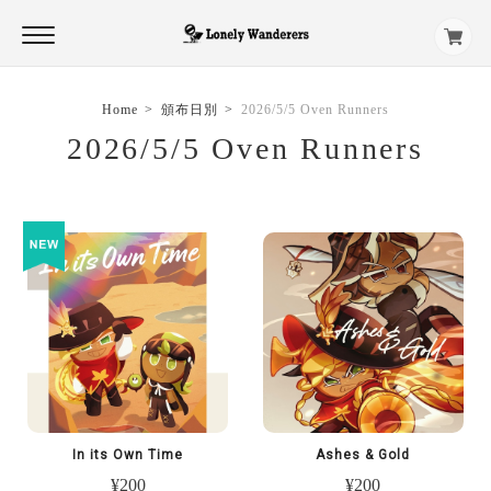
Home
頒布日別
2026/5/5 Oven Runners
2026/5/5 Oven Runners
In its Own Time
Ashes & Gold
¥200
¥200